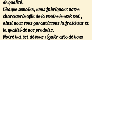
de qualité.
Chaque semaine, nous fabriquons notre
charcuterie afin de la vendre le week end ,
ainsi nous vous garantissons la fraîcheur et
la qualité de nos produits.
Notre but est de vous régaler avec de bons
produits et que chaque client soit satisfait
des produits achetés.
N'hésitez pas à nous laisser
un commentaire
dans l'espace "Avis des Clients" de notre
site et au plaisir de vous retrouver au stand
pour vous faire découvrir les bons produits
que l'on vous propose.
Petite Vidéo Explicative