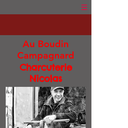
Au Boudin
Campagnard
Charcuterie
Nicolas